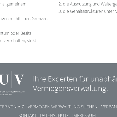
on allgemeinem
2. die Ausnutzung und Weiterga
3. die Gehaltsstrukturen unter 
stigen rechtlichen Grenzen
gentum oder Besitz
verschaffen, strikt
Ihre Experten für unabhä
Vermögensverwaltung.
ER VON A-Z
VERMÖGENSVERWALTUNG SUCHEN
VERBAN
KONTAKT
DATENSCHUTZ
IMPRESSUM