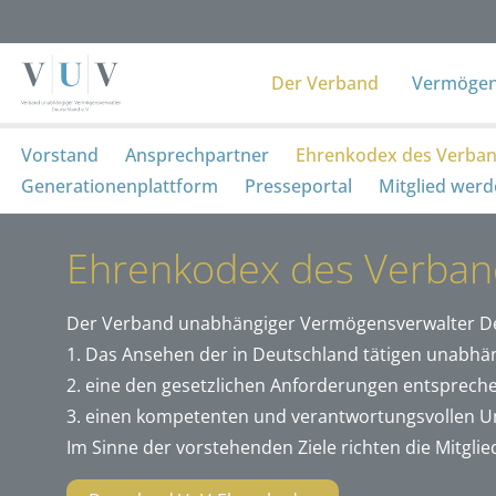
Der Verband
Vermögens
Vorstand
Ansprechpartner
Ehrenkodex des Verba
Generationenplattform
Presseportal
Mitglied wer
Ehrenkodex des Verban
Der Verband unabhängiger Vermögensverwalter Deuts
1. Das Ansehen der in Deutschland tätigen unabhä
2. eine den gesetzlichen Anforderungen entsprechen
3. einen kompetenten und verantwortungsvollen U
Im Sinne der vorstehenden Ziele richten die Mitgli