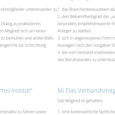
ndsmitglieder untereinander zu
1. das Branchenbewusstsein dur
2. den Bekanntheitsgrad der „
Dialog zu praktizieren,
besonders empfehlenswerte Finan
en Mitglied sich um einen
Anleger zu stärken,
g zu bemühen und andernfalls
3. sich in angemessener Form 
ngericht zur Schlichtung
Aussagen nach den Vorgaben der
4. die vom Verband erarbeitet
des Berufsstandes zu unterstüt
tes Institut“
§6 Das Verbandsmitgl
Das Mitglied ist gehalten,
onstruktiv zu führen sowie
1. eine kontinuierliche fachlich