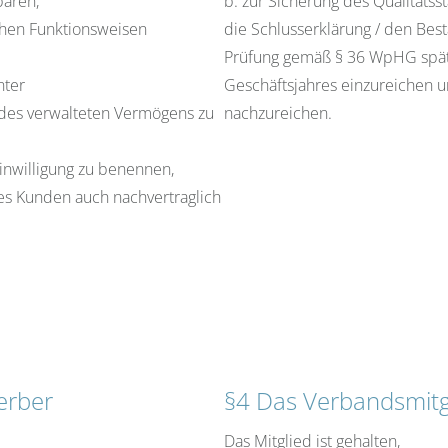
baren,
b. zur Sicherung des Qualität
ichen Funktionsweisen
die Schlusserklärung / den Bes
Prüfung gemäß § 36 WpHG spät
nter
Geschäftsjahres einzureichen u
des verwalteten Vermögens zu
nachzureichen.
inwilligung zu benennen,
nes Kunden auch nachvertraglich
erber
§4 Das Verbandsmitgli
Das Mitglied ist gehalten,