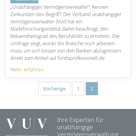
„Unabhängiger Vermögensverwalter“: Kennen
Zielkunden den Begriff? Der Verband unabhängiger
Vermögensverwalter (VuV) hat ein
Marktforschungsinstitut damit beauftragt, den
Bekanntheitsgrad des Berufsbilds zu ermitteln. Die
Umfrage zeigt, woran die Branche noch arbeiten
muss, um sich besser von den Banken abzugrenzen.
direkt zum Artikel auf fondsprofessionell.de
Mehr erfahren
Seitennummerierung
Vorherige
1
2
der
Beiträge
Ihre Experten für
unabhängige
Vermögensverwaltung.