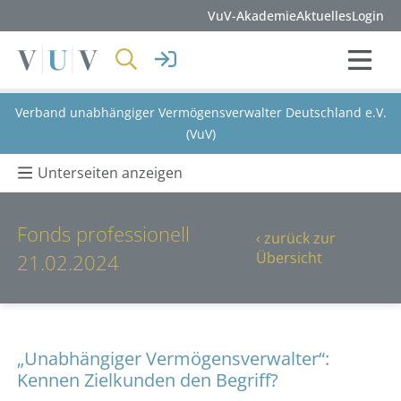
VuV-Akademie
Aktuelles
Login
Verband unabhängiger Vermögensverwalter Deutschland e.V.
(VuV)
Unterseiten anzeigen
Fonds professionell
‹ zurück zur
Übersicht
21.02.2024
„Unabhängiger Vermögensverwalter“:
Kennen Zielkunden den Begriff?