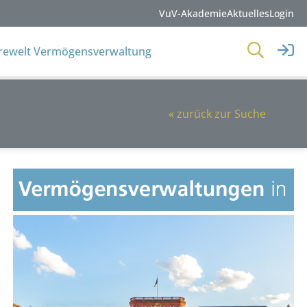
VuV-Akademie
Aktuelles
Login
erewelt Vermögensverwaltung
« zurück zur Suche