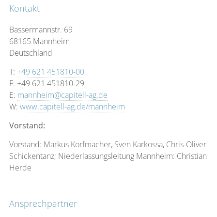
großen Wert auf langfristigen Erfolg und individuelle
Kontakt
Bedürfnisse.
Bassermannstr. 69
Als Vermögensberater stehen wir unseren Kunden mit
68165 Mannheim
fundiertem Fachwissen zur Seite und unterstützen sie bei
Deutschland
der Auswahl geeigneter Anlageprodukte, um das
Vermögen zu schützen und zu vermehren. Dies bedeutet
T:
+49 621 451810-00
für uns wahre Unabhängigkeit. Aus Überzeugung erfolgt
F: +49 621 451810-29
daher unsere Partnerschaft mit Ihnen ausschließlich auf
E:
mannheim@capitell-ag.de
einer transparenten Honorarbasis.
W:
www.capitell-ag.de/mannheim
Wir freuen uns, den Menschen hier vor Ort unsere
Vorstand:
qualifizierten Beratungsdienstleistungen anbieten zu
dürfen und möchten Sie in einem persönlichen Gespräch
Vorstand: Markus Korfmacher, Sven Karkossa, Chris-Oliver
gerne kennenlernen.
Schickentanz; Niederlassungsleitung Mannheim: Christian
Herde
Ansprechpartner