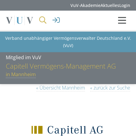
VuV-Akademie
Aktuelles
Login
Verband unabhängiger Vermögensverwalter Deutschland e.V.
(VuV)
Mitglied im VuV
Capitell Vermögens-Management AG
in Mannheim
« Übersicht Mannheim
« zurück zur Suche