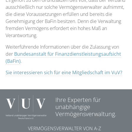
Es gehört zu den Grundsätzen des VuV, dass der Verband
ausschließlich nur solche Vermögensverwalter aufnimmt,
die diese Voraussetzungen erfüllen und bereits die
Genehmigung der BaFin besitzen. Denn die Verwaltung
fremden Vermögens erfordert ein hohes Maß an
Verantwortung.
Weiterführende Informationen über die Zulassung von
der
Bundesanstalt für Finanzdienstleistungsaufsicht
(BaFin)
.
Sie interessieren sich für eine Mitgliedschaft im VuV?
Ihre Experten für
unabhängige
Vermögensverwaltung.
VERMÖGENSVERWALTER VON A-Z