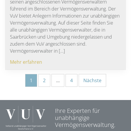
seinen angeschlossenen Vermögensverwaltern
führend im Bereich der Vermögensverwaltung. Der
VuV bietet Anlegern Informationen zur unabhängigen
Vermögensverwaltung. Auf dieser Seite finden Sie
alle unabhängigen Vermögensverwalter, die in
Saarbrücken und Umgebung niedergelassen und
zudem dem VuV angeschlossen sind.
Vermögensverwalter in […]
Mehr erfahren
Seitennummerierung
1
2
…
4
Nächste
der
Beiträge
Ihre Experten für
unabhängige
Vermögensverwaltung.