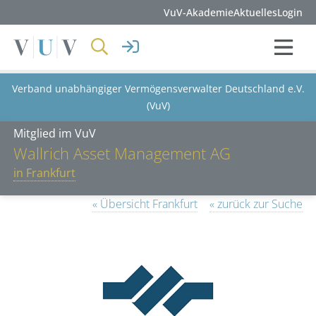
VuV-Akademie
Aktuelles
Login
Verband unabhängiger Vermögensverwalter Deutschland e.V.
(VuV)
Mitglied im VuV
Wallrich Asset Management AG
in Frankfurt
« Übersicht Frankfurt
« zurück zur Suche