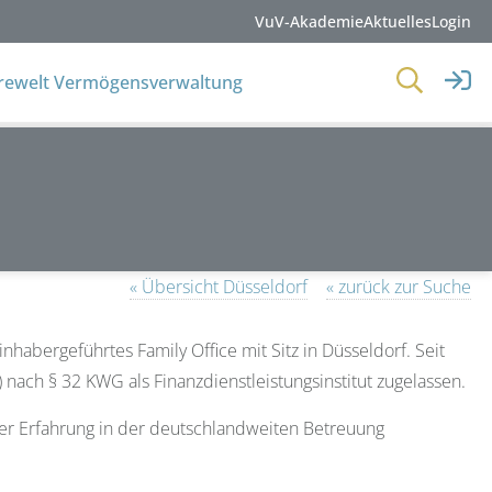
VuV-Akademie
Aktuelles
Login
erewelt Vermögensverwaltung
« Übersicht Düsseldorf
« zurück zur Suche
inhabergeführtes Family Office mit Sitz in Düsseldorf. Seit
) nach § 32 KWG als Finanzdienstleistungsinstitut zugelassen.
ger Erfahrung in der deutschlandweiten Betreuung