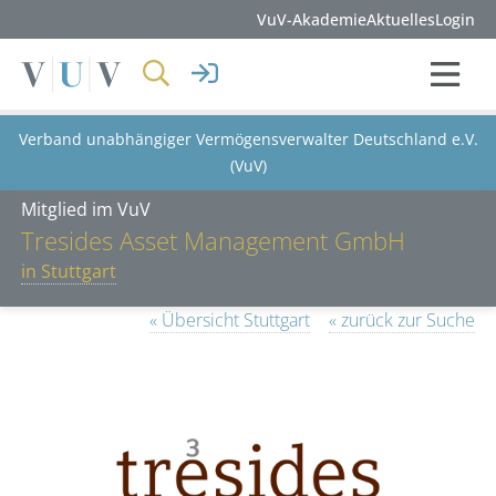
VuV-Akademie
Aktuelles
Login
Verband unabhängiger Vermögensverwalter Deutschland e.V.
(VuV)
Mitglied im VuV
Tresides Asset Management GmbH
in Stuttgart
« Übersicht Stuttgart
« zurück zur Suche