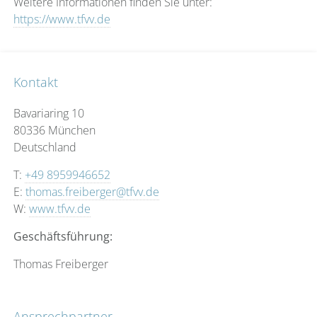
Weitere Informationen finden Sie unter:
https://www.tfvv.de
Kontakt
Bavariaring 10
80336 München
Deutschland
T:
+49 8959946652
E:
thomas.freiberger@tfvv.de
W:
www.tfvv.de
Geschäftsführung:
Thomas Freiberger
Ansprechpartner