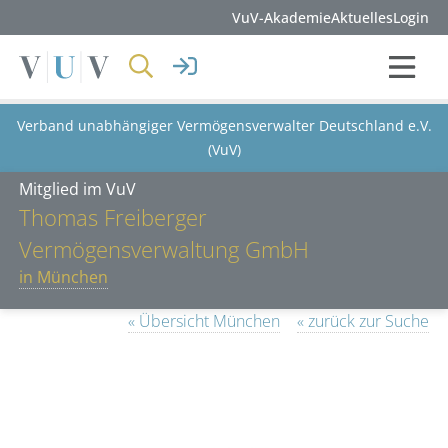
VuV-Akademie
Aktuelles
Login
Verband unabhängiger Vermögensverwalter Deutschland e.V.
(VuV)
Mitglied im VuV
Thomas Freiberger
Vermögensverwaltung GmbH
in München
« Übersicht München
« zurück zur Suche