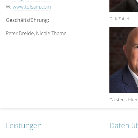
TBF BALANC
W:
www.tbfsam.com
TBF GLOBAL
Dirk Zabel
Geschäftsführung:
TBF EUROPE
TBF GLOBAL
Peter Dreide, Nicole Thome
TBF SPECIA
TBF GLOBA
TBF SMART 
TBF JAPAN
TBF ATTILA
TBF US COR
Carsten Ueke
Leistungen
Daten ü