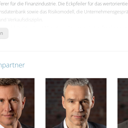
eferer für die Finanzindustrie. Die Eckpfeiler für das wertorien
datenbank sowie das Risikomodell, die Unternehmensgespräche
und Verkaufsdisziplin.
als unabhängiger Asset Manager mit renommierten Fondsmanage
en
zialisiertes Angebot an Aktien-, Renten- und Mischfonds in Pub
analyse spezialisiert und setzt darüber hinaus im Anleihenbere
bal Asset Management GmbH im Jahr 2000 wird konsequent ein
cher Weiterentwicklung geprägt ist, verfolgt. Als inhabergefüh
hpartner
nungen des Kapitalmarktes.
gigkeit gibt TBF die Freiheit, Investitionsentscheidungen eigens
lende Anlagestrategie stets im Sinne der Investoren umzusetzen
unikation, kurzen Entscheidungswegen und einer professionelle
on ESG-Kriterien in den gesamten Investmentprozess erfüllt.
onds
INCOME