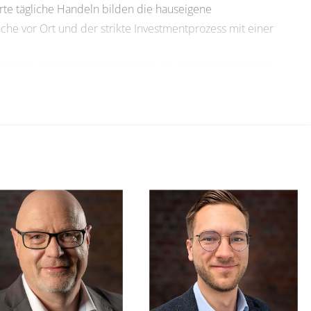
tierte tägliche Handeln bilden die hauseigene
 vor Ort und der strikte Investmentprozess mit einer
rn mit über 30 Jahren Expertise im Investmentgeschäft
likums- und maßgeschneiderten Spezialfonds. TBF ist auf die
ich langjährig erprobte Strategien ein. Seit der Gründung
e Unternehmenskultur, die vom Streben nach
rtes Unternehmen agiert TBF unabhängig von den
tändig zu treffen und ihre wertorientierte, auf langfristigen
. Die Partner und Kunden der TBF profitieren von einer
n Aufstellung. Das Thema Nachhaltigkeit ist durch die Voll-