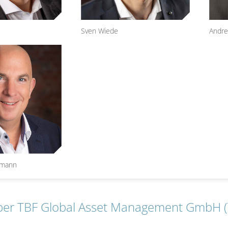
ED
 VALUE
Sven Wiede
Andre
AN OPPORTUNITIES
 INCOME
L INCOME
L TECHNOLOGY
POWER
 GLOBAL OPPORTUNITY
PORATE BONDS
rmann
ber TBF Global Asset Management GmbH (