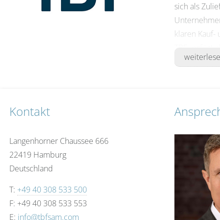
sich als Zuli
Unternehmens
klaren Kauf- 
TBF verfügt 
weiterles
über ein spe
Unternehmens
der TBF Glo
kontinuierli
Kontakt
Ansprec
Modeerschei
Diese Unabhän
Langenhorner Chaussee 666
Erfolg abzie
22419 Hamburg
offenen Komm
Deutschland
Integration v
T:
+49 40 308 533 500
Produkte/F
F: +49 40 308 533 553
TBF FIXED 
E:
info@tbfsam.com