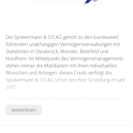
Die Spiekermann & CO AG gehört zu den bundesweit
führenden unabhängigen Vermögensverwaltungen mit
Standorten in Osnabrück, Münster, Bielefeld und
Nordhorn. Im Mittelpunkt des Vermögensmanagements
stehen immer die Mandanten mit ihren individuellen
Wünschen und Anliegen: dieses Credo verfolgt die
Spiekermann & CO AG schon seit ihrer Gründung im Jahr
2001.
Und weil jeder Mensch unterschiedliche Vorstellungen
von Erfolg oder vom gewünschten Risiko hat, entwickelt
weiterlesen
die Spiekermann & CO AG für jeden Mandanten eine
individuelle Anlagestrategie. Mit dieser gesunden
Mischung aus Menschlichkeit, persönlicher Betreuung,