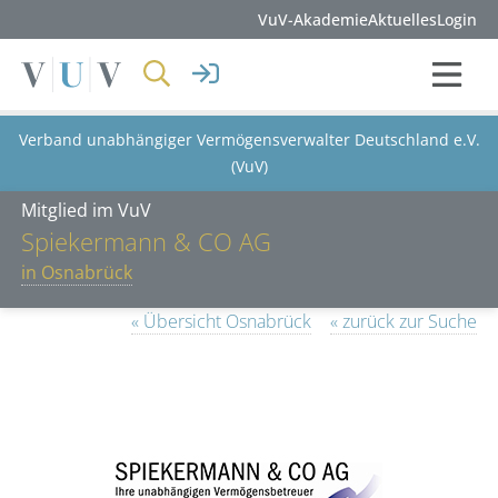
VuV-Akademie
Aktuelles
Login
Verband unabhängiger Vermögensverwalter Deutschland e.V.
(VuV)
Mitglied im VuV
Spiekermann & CO AG
in Osnabrück
« Übersicht Osnabrück
« zurück zur Suche