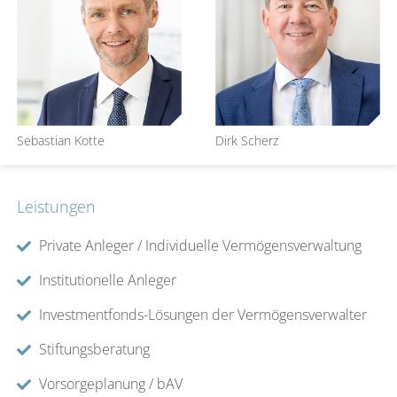
werden. Die Selektion im Aktienbereich soll sich primär
an sogenannten „Value Kriterien“ orientieren. Der Fonds
eignet sich als konservatives Investment sowohl für
Stiftungsvermögen als auch für Privatanleger. Sowohl im
Strategie I als auch im Stiftungsfonds wird bei der
Portfoliozusammenstellung auf die Diversifizierung über
Regionen und Sektoren geachtet, wobei Überzeugungen
Sebastian Kotte
Dirk Scherz
des Managements durch eine höhere Gewichtung
umgesetzt werden.
Leistungen
Private Anleger / Individuelle Vermögensverwaltung
Institutionelle Anleger
Investmentfonds-Lösungen der Vermögensverwalter
Stiftungsberatung
Vorsorgeplanung / bAV