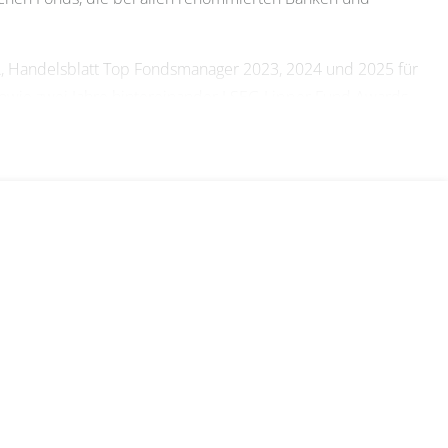
, Handelsblatt Top Fondsmanager 2023, 2024 und 2025 für
sowie zwei Jahre hintereinander LSEG Lipper Fund Awards
t der Fonds. Und auch der Handelsblatt Elite Report
aude“.