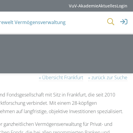
VuV-Akademie
Aktuelles
Login
erewelt Vermögensverwaltung
« Übersicht Frankfurt
« zurück zur Suche
Fondsgesellschaft mit Sitz in Frankfurt, die seit 2010
rktforschung verbindet. Mit einem 28-köpfigen
men auf langfristige, objektive Investitionen spezialisiert.
r ganzheitlichen Vermögensverwaltung für Privat- und
ichen Fonds, die bei allen renommierten Banken und