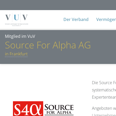
Der Verband
Vermögens
Mitglied im VuV
Source For Alpha AG
in Frankfurt
Die Source F
systematisch
Expertenteam 
Angeboten wi
Unternehmerk