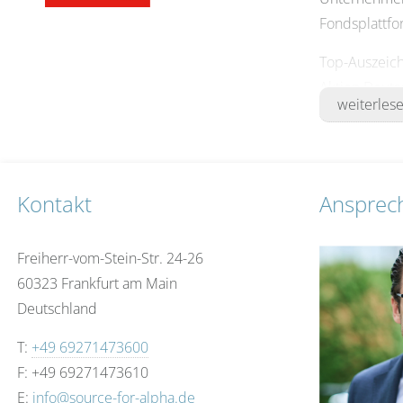
Fondsplattfo
Top-Auszeich
Aktien Deuts
weiterles
Germany 2025
bewertet die
Weitere Info
Kontakt
Ansprec
Freiherr-vom-Stein-Str. 24-26
60323 Frankfurt am Main
Deutschland
T:
+49 69271473600
F: +49 69271473610
E:
info@source-for-alpha.de