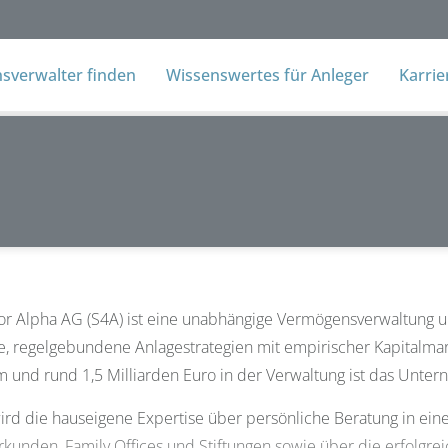
verwalter finden
Wissenswertes für Anleger
Karri
or Alpha AG (S4A) ist eine unabhängige Vermögensverwaltung und 
e, regelgebundene Anlagestrategien mit empirischer Kapitalma
und rund 1,5 Milliarden Euro in der Verwaltung ist das Unterneh
rd die hauseigene Expertise über persönliche Beratung in eine
unden, Family Offices und Stiftungen sowie über die erfolgre