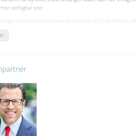
rmen verfügbar sind.
nungen wie Lipper Fund Awards Germany 2023 für Aktien USA
chland, Scope Investment Award 2026 für Aktien Deutschland 
en
 und 2026 für Aktien Deutschland bestätigen die hohe Qualitä
 Vermögensverwaltung von S4A mit der Bestnote „summa cum l
rmationen finden Sie unter
www.source-for-alpha.de
.
hpartner