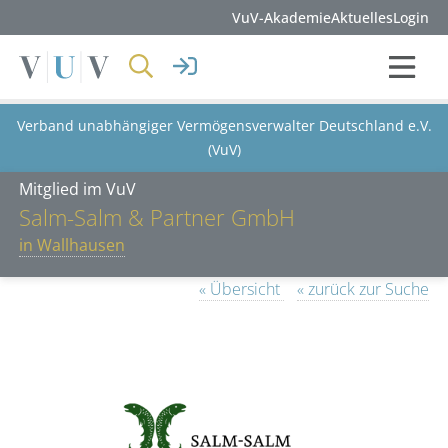
VuV-Akademie
Aktuelles
Login
Verband unabhängiger Vermögensverwalter Deutschland e.V.
(VuV)
Mitglied im VuV
Salm-Salm & Partner GmbH
in Wallhausen
« Übersicht
« zurück zur Suche