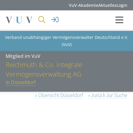
VuV-Akademie
Aktuelles
Login
Verband unabhängiger Vermögensverwalter Deutschland e.V.
(VuV)
Mitglied im VuV
Reichmuth & Co. Integrale
Vermögensverwaltung AG
in Düsseldorf
« Übersicht Düsseldorf
« zurück zur Suche