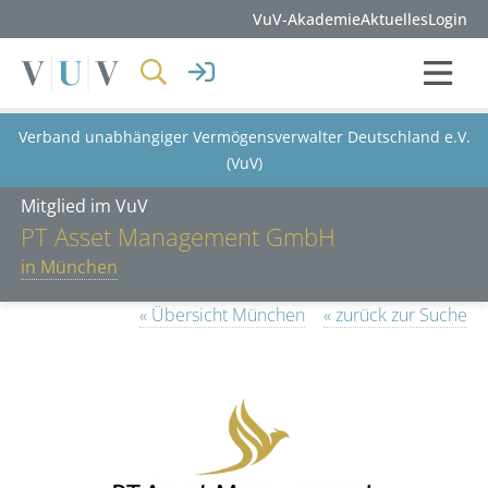
VuV-Akademie
Aktuelles
Login
Verband unabhängiger Vermögensverwalter Deutschland e.V.
(VuV)
Mitglied im VuV
PT Asset Management GmbH
in München
« Übersicht München
« zurück zur Suche