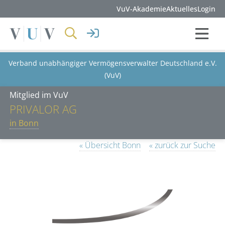
VuV-Akademie
Aktuelles
Login
Verband unabhängiger Vermögensverwalter Deutschland e.V.
(VuV)
Mitglied im VuV
PRIVALOR AG
in Bonn
« Übersicht Bonn
« zurück zur Suche