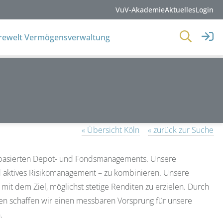
VuV-Akademie
Aktuelles
Login
erewelt Vermögensverwaltung
« Übersicht Köln
« zurück zur Suche
-basierten Depot- und Fondsmanagements. Unsere
nd aktives Risikomanagement – zu kombinieren. Unsere
mit dem Ziel, möglichst stetige Renditen zu erzielen. Durch
gen schaffen wir einen messbaren Vorsprung für unsere
.