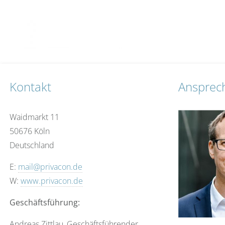
Kontakt
Ansprec
Waidmarkt 11
50676 Köln
Deutschland
E:
mail@privacon.de
W:
www.privacon.de
Geschäftsführung:
Andreas Zittlau, Geschäftsführender