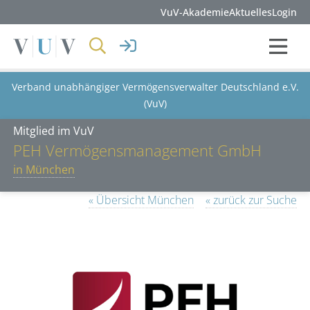
VuV-Akademie
Aktuelles
Login
Verband unabhängiger Vermögensverwalter Deutschland e.V.
(VuV)
Mitglied im VuV
PEH Vermögensmanagement GmbH
in München
« Übersicht München
« zurück zur Suche