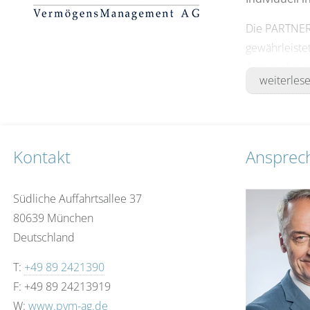
Die PARTNERS
gewährleiste
Ansprechpart
weiterles
persönlichen
Verantwortl
Die Vermöge
Kontakt
Ansprec
Berufserfahr
Entscheidung
Südliche Auffahrtsallee 37
Zusammenarbe
80639 München
Deutschland
T:
+49 89 2421390
F: +49 89 24213919
W:
www.pvm-ag.de