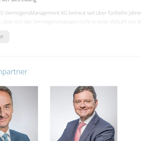
 VermögensManagement AG betreut seit über fünfzehn Jahren pri
t, dass sich der Vermögensmanager nicht in einer Vielzahl von M
ner für alle Vermögensangelegenheiten ist. Das ermöglicht es, A
en
 Ziele und Bedürfnisse unserer Mandanten zugeschnitten sind.
ich für Ihr Vermögen
nsmanager der PARTNERS VermögensManagement AG sind erfahr
hpartner
ung von mehr als 30 Jahren. Sie verstehen sich als „Anwälte d
en. Aus der langfristigen Verbindung zu unseren Mandanten en
it – sowohl in der klassischen Vermögensverwaltung als auch 