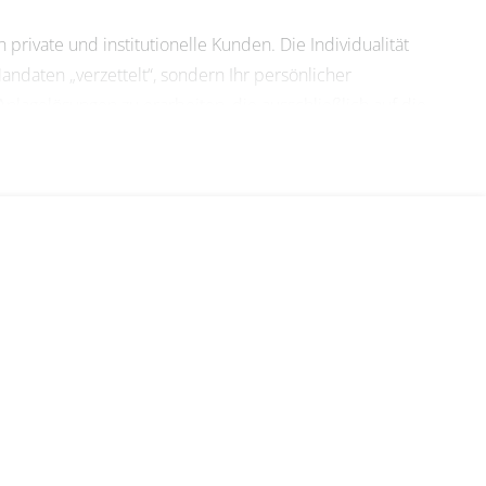
vate und institutionelle Kunden. Die Individualität
andaten „verzettelt“, sondern Ihr persönlicher
nlagelösungen zu erarbeiten, die ausschließlich auf die
ene Finanzexperten mit einer durchschnittlichen
es Vermögens“ und übernehmen Verantwortung für ihre
tsteht eine besonders vertrauensvolle Form der
in der individuellen Vermögensberatung.