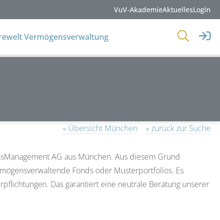
VuV-Akademie
Aktuelles
Login
erewelt Vermögensverwaltung
« Übersicht München
« zurück zur Suche
ensManagement AG aus München. Aus diesem Grund
ermögensverwaltende Fonds oder Musterportfolios. Es
flichtungen. Das garantiert eine neutrale Beratung unserer