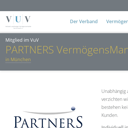
Der Verband
Vermögens
Mitglied im VuV
PARTNERS VermögensMa
in München
Unabhängig 
verzichten w
bestehen kei
Kunden.
Individuell 