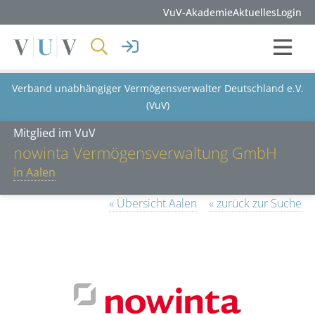
VuV-Akademie
Aktuelles
Login
Verband unabhängiger Vermögensverwalter Deutschland e.V.
(VuV)
Mitglied im VuV
nowinta Vermögensverwaltung GmbH
in Aalen
« Übersicht Aalen
« zurück zur Suche