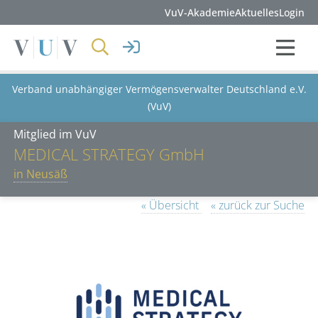
VuV-Akademie
Aktuelles
Login
Verband unabhängiger Vermögensverwalter Deutschland e.V.
(VuV)
Mitglied im VuV
MEDICAL STRATEGY GmbH
in Neusäß
« Übersicht
« zurück zur Suche