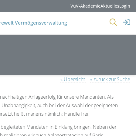
VuV-Akademie
Aktuelles
Login
erewelt Vermögensverwaltung
« Übersicht
« zurück zur Suche
 nachhaltigen Anlageerfolg für unsere Mandanten. Als
Unabhängigkeit, auch bei der Auswahl der geeigneten
setzt heißt maneris nämlich: Handle frei.
 begleiteten Mandaten in Einklang bringen. Neben der
realisieren wir auch Anlagestrategien auf Basis