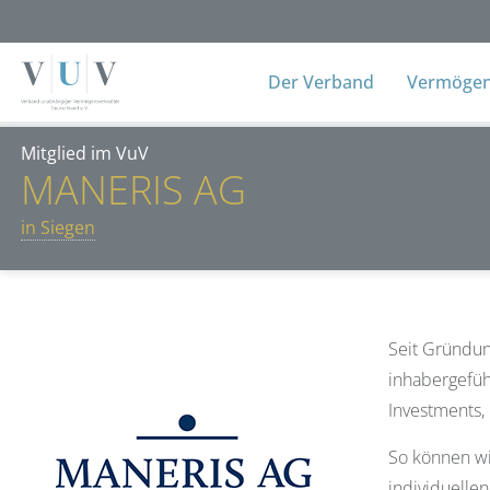
Der Verband
Vermögens
Mitglied im VuV
MANERIS AG
in Siegen
Seit Gründun
inhabergefüh
Investments,
So können wi
individuelle