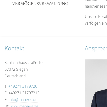
handverlesen
Unsere Berat
verfolgen ei
Kontakt
Ansprec
Schlachthausstraße 10
57072 Siegen
Deutschland
T:
+49271 3179720
F: +49271 31797213
E:
info@maneris.de
W:
www.maneris.de