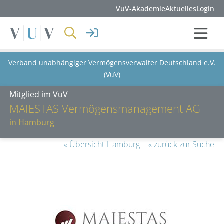
VuV-Akademie
Aktuelles
Login
Verband unabhängiger Vermögensverwalter Deutschland e.V.
(VuV)
Mitglied im VuV
MAIESTAS Vermögensmanagement AG
in Hamburg
« Übersicht Hamburg
« zurück zur Suche