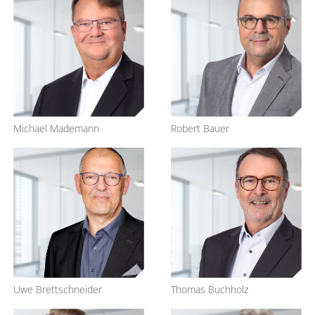
– Exzellente Konditionen unserer Bankpartner
transparent
– Persönliche Betreuung ohne Interessenkonflikte
– Monatliche Vermögensübersicht durch die Bank
– Halbjährlicher Performancebericht und Einblick in alle
Kosten
Michael Mademann
Robert Bauer
Uwe Brettschneider
Thomas Buchholz