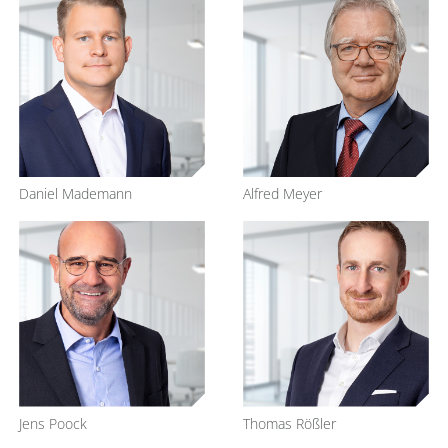
Daniel Mademann
Alfred Meyer
Jens Poock
Thomas Rößler