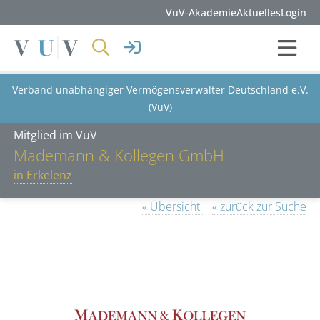
VuV-Akademie
Aktuelles
Login
Verband unabhängiger Vermögensverwalter Deutschland e.V.
(VuV)
Mitglied im VuV
Mademann & Kollegen GmbH
in Erkelenz
« Übersicht
« zurück zur Suche