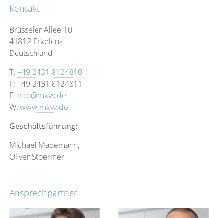
– Die Sicherung des anvertrauten Vermögens hat oberste
Kontakt
Priorität
– Langfristige Kundenbeziehung
Brüsseler Allee 10
– Strategischer, individueller Investmentansatz
41812 Erkelenz
– Ausschließlich verständliche und sinnvolle
Deutschland
Finanzinstrumente
T:
+49 2431 8124810
F: +49 2431 8124811
Unser Konzept | individuell fair transparent
E:
info@mkvv.de
W:
www.mkvv.de
individuell
Geschäftsführung:
– Aufnehmen persönlicher Ziele
– Erstellen einer langfristig orientierten Strategie
Michael Mademann,
– Umsetzen in eine individuelle Depotstruktur
Oliver Stoermer
fair
– Keine versteckten Kosten
– Rückvergütung aller Provisionen
Ansprechpartner
– Honorarberechnung auf Basis des verwalteten
Vermögens