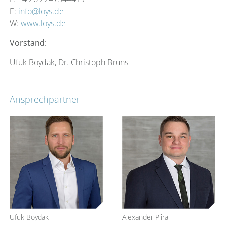
E:
info@loys.de
W:
www.loys.de
Vorstand:
Ufuk Boydak, Dr. Christoph Bruns
Ansprechpartner
Ufuk Boydak
Alexander Piira