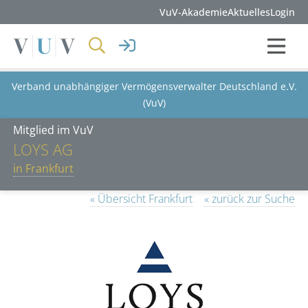
VuV-Akademie
Aktuelles
Login
Verband unabhängiger Vermögensverwalter Deutschland e.V.
(VuV)
Mitglied im VuV
LOYS AG
in Frankfurt
« Übersicht Frankfurt
« zurück zur Suche