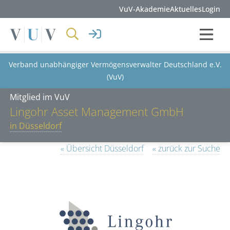
VuV-Akademie
Aktuelles
Login
Verband unabhängiger Vermögensverwalter Deutschland e.V.
(VuV)
Mitglied im VuV
Lingohr Asset Management GmbH
in Düsseldorf
« Übersicht Düsseldorf
« zurück zur Suche