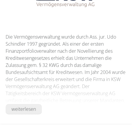
Die Vermögensverwaltung wurde durch Ass. jur. Udo
Schindler 1997 gegründet. Als einer der ersten
Finanzportfolioverwalter nach der Novellierung des
Kreditwesengesetzes erhielt das Unternehmen die
Zulassung gem. § 32 KWG durch das damalige
Bundesaufsichtsamt für Kreditwesen. Im Jahr 2004 wurde
der Gesellschafterkreis erweitert und die Firma in KSW
Vermögensverwaltung AG geändert. Der
Tätigkeitsbereich der KSW Vermögensverwaltung AG
umfasst die ganzheitliche Betreuung unserer Mandanten.
Die Kernkompetenz ist dabei die klassische individuelle
weiterlesen
Vermögensverwaltung. Die Analyse und die Fixierung von
Anlagezielen setzen das Wissen über bestehende Risiken
voraus. Daher bieten wir unseren Mandanten bereits vor