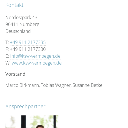
Übernahme des Verwaltungsmandats die Erstellung
Kontakt
eines umfassenden strategischen Finanzplans an. Alle
Mitarbeiter der KSW Vermögensverwaltung AG verfügen
Nordostpark 43
über langjährige Erfahrungen in der Betreuung
90411 Nürnberg
gehobener Privatkunden. Wir streben eine auf Dauer
Deutschland
ausgelegte, partnerschaftliche Beziehung zu unseren
T:
+49 911 2177335
Mandanten an. Die Kontinuität in der Betreuung ohne
F: +49 911 2177330
ständigen personellen Wechsel ist für uns
E:
info@ksw-vermoegen.de
Selbstverständlichkeit. Das verwaltete Kundenvermögen
W:
www.ksw-vermoegen.de
der KSW Vermögensverwaltung AG ist über 1,5 Mrd.
Euro.
Vorstand:
Marco Birkmann, Tobias Wagner, Susanne Betke
Ansprechpartner