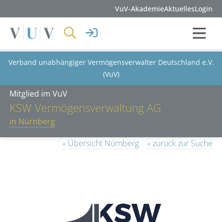
VuV-Akademie
Aktuelles
Login
Verband unabhängiger Vermögensverwalter Deutschland e.V.
(VuV)
Mitglied im VuV
KSW Vermögensverwaltung AG
in Nürnberg
« Übersicht Nürnberg
« zurück zur Suche