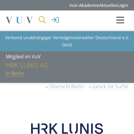
VuV-Akademie
Aktuelles
Login
Verband unabhängiger Vermögensverwalter Deutschland e.V.
(VuV)
Mitglied im VuV
HRK LUNIS AG
in Berlin
« Übersicht Berlin
« zurück zur Suche