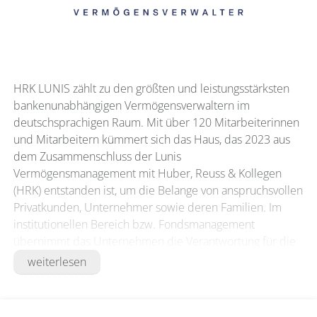
HRK LUNIS zählt zu den größten und leistungsstärksten
bankenunabhängigen Vermögensverwaltern im
deutschsprachigen Raum. Mit über 120 Mitarbeiterinnen
und Mitarbeitern kümmert sich das Haus, das 2023 aus
dem Zusammenschluss der Lunis
Vermögensmanagement mit Huber, Reuss & Kollegen
(HRK) entstanden ist, um die Belange von anspruchsvollen
Privatkunden, Unternehmer sowie deren Familien. Im
institutionellen Bereich bzw. Fondsmanagement
übernimmt das Unternehmen die Verantwortung für die
Gelder von Firmen, Stiftungen, Verbänden und
weiterlesen
Pensionskassen.
Dies geschieht seit mehr als 20 Jahren mit großem Erfolg,
wie die sehr gute Perfomance-Historie zeigt. Aktuell