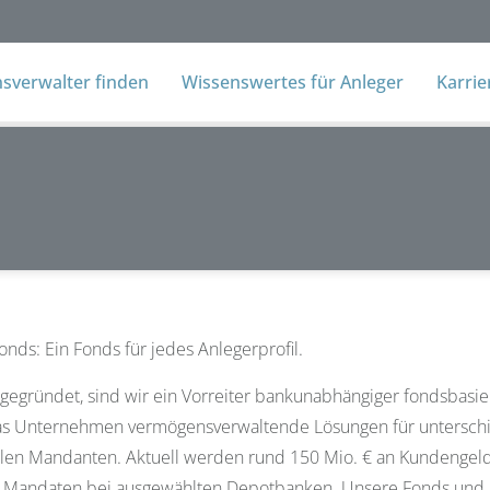
verwalter finden
Wissenswertes für Anleger
Karri
nds: Ein Fonds für jedes Anlegerprofil.
 gegründet, sind wir ein Vorreiter bankunabhängiger fondsbasi
as Unternehmen vermögensverwaltende Lösungen für unterschie
len Mandanten. Aktuell werden rund 150 Mio. € an Kundengelde
n Mandaten bei ausgewählten Depotbanken. Unsere Fonds und S