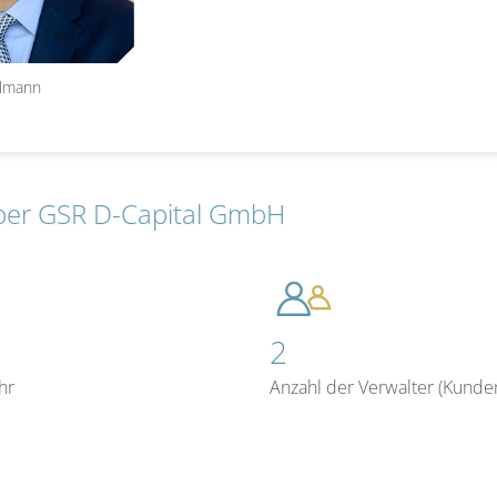
lmann
ber GSR D-Capital GmbH
2
hr
Anzahl der Verwalter (Kunde