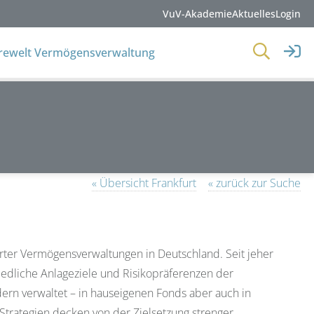
VuV-Akademie
Aktuelles
Login
erewelt Vermögensverwaltung
« Übersicht Frankfurt
« zurück zur Suche
erter Vermögensverwaltungen in Deutschland. Seit jeher
dliche Anlageziele und Risikopräferenzen der
rn verwaltet – in hauseigenen Fonds aber auch in
trategien decken von der Zielsetzung strenger