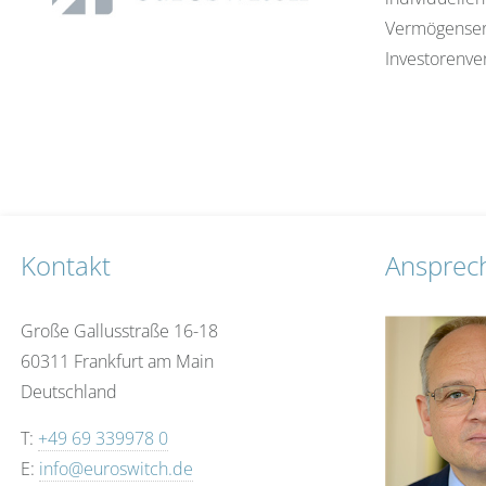
Vermögenserh
Investorenve
Kontakt
Ansprec
Große Gallusstraße 16-18
60311 Frankfurt am Main
Deutschland
T:
+49 69 339978 0
E:
info@euroswitch.de