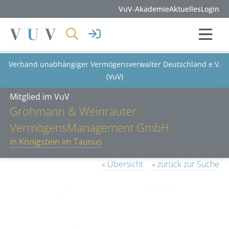
VuV-Akademie
Aktuelles
Login
Verband unabhängiger Vermögensverwalter Deutschland e.V.
(VuV)
Mitglied im VuV
Grohmann & Weinrauter
VermögensManagement GmbH
in Königstein im Taunus
« Übersicht
« zurück zur Suche