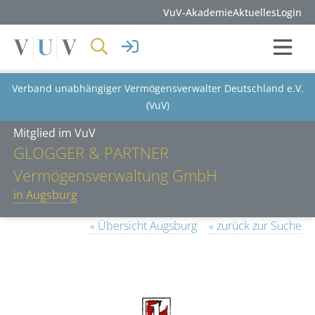
VuV-Akademie
Aktuelles
Login
Verband unabhängiger Vermögensverwalter Deutschland e.V.
(VuV)
Mitglied im VuV
GLOGGER & PARTNER
Vermögensverwaltung GmbH
in Augsburg
« Übersicht Augsburg
« zurück zur Suche