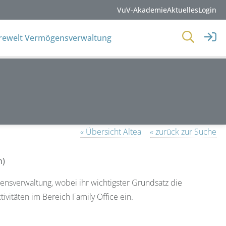
VuV-Akademie
Aktuelles
Login
erewelt Vermögensverwaltung
« Übersicht Altea
« zurück zur Suche
n)
nsverwaltung, wobei ihr wichtigster Grundsatz die
ivitäten im Bereich Family Office ein.