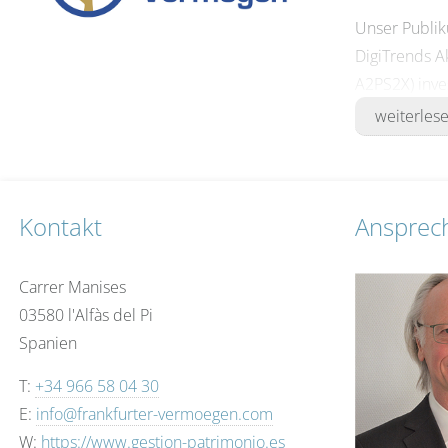
Unser Publik
DigiTrends A
A2PS2X) inve
Equities erg
weiterles
Vermögensver
Vermögensver
Weitere Info
Kontakt
Ansprec
Carrer Manises
03580 l'Alfàs del Pi
Spanien
T:
+34 966 58 04 30
E:
info@frankfurter-vermoegen.com
W:
https://www.gestion-patrimonio.es