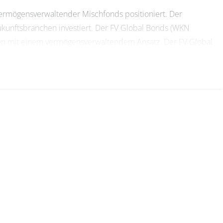
ermögensverwaltender Mischfonds positioniert. Der
Zukunftsbranchen investiert. Der FV Global Bonds (WKN
ten mit einem vermögensverwaltendem Ansatz. Der FV Global
 namenhaften Banken und Fondsplattformen erwerbbar. In der
rmögensverwaltung und einer individuellen
eten wir auch monatliche Sparpläne ab 500 Euro an.