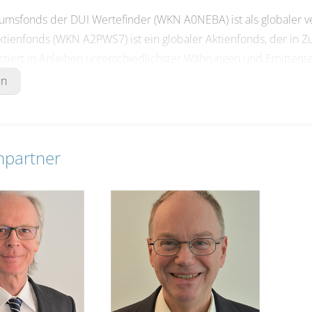
umsfonds der DUI Wertefinder (WKN A0NEBA) ist als globaler v
ktienfonds (WKN A2PWS7) ist ein globaler Aktienfonds, der in 
stiert in Anleihen unterschiedlichster Währungen und Emitten
änzt die Fondspalette seit Juli 2023. Die Fonds sind bei allen
en
waltung können Sie zwischen einer standardisierten Fonds-Ve
waltung (ab 50.000 Euro) wählen; für den Vermögensaufbau bi
rmationen finden Sie unter
www.frankfurter-vermoegen.com
.
hpartner