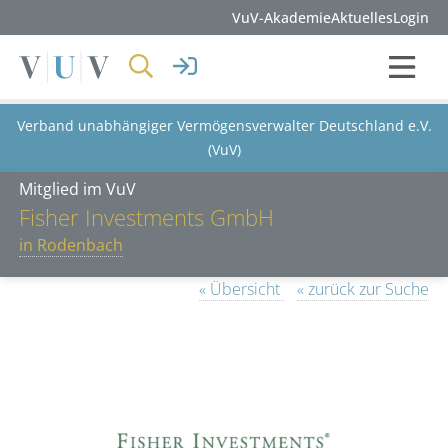
VuV-Akademie
Aktuelles
Login
Verband unabhängiger Vermögensverwalter Deutschland e.V.
(VuV)
Mitglied im VuV
Fisher Investments GmbH
in Rodenbach
« Übersicht
« zurück zur Suche