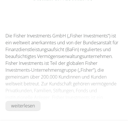
Die Fisher Investments GmbH („Fisher Investments“) ist
ein weltweit anerkanntes und von der Bundesanstalt für
Finanzdienstleistungsaufsicht (BaFin) reguliertes und
beaufsichtigtes Vermögensverwaltungsunternehmen.
Fisher Investments ist Teil der globalen Fisher
Investments-Unternehmensgruppe („Fisher“), die
gemeinsam über 200.000 Kundinnen und Kunden
weltweit betreut. Zur Kundschaft gehören vermögende
Privatkunden, Familien, Stiftungen, Fonds und
institutionelle Anleger. Fisher Investments ist ein
langjähriges Mitglied des Verbands unabhängiger
weiterlesen
Vermögensverwalter („VuV“).
Fisher Investments bietet Vermögensverwaltung in