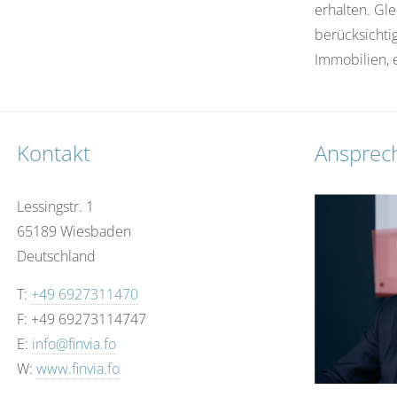
erhalten. Gle
berücksichtig
Immobilien, e
Kontakt
Ansprec
Lessingstr. 1
65189 Wiesbaden
Deutschland
T:
+49 6927311470
F: +49 69273114747
E:
info@finvia.fo
W:
www.finvia.fo