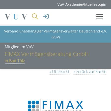
VuV-Akademie
Aktuelles
Login
Verband unabhängiger Vermögensverwalter Deutschland e.V.
(VuV)
Mitglied im VuV
FIMAX Vermögensberatung GmbH
in Bad Tölz
« Übersicht
« zurück zur Suche