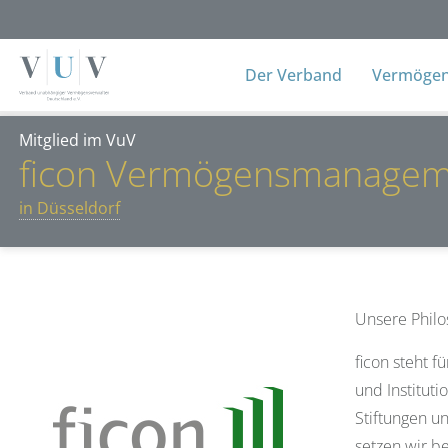
Der Verband
Vermögens
Mitglied im VuV
ficon Vermögensmanage
in Düsseldorf
Unsere Philo
ficon steht 
und Institut
Stiftungen u
setzen wir b