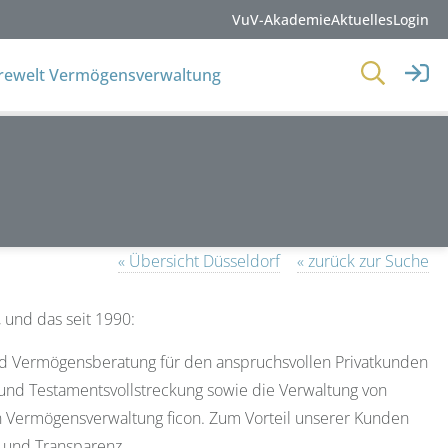
VuV-Akademie
Aktuelles
Login
erewelt Vermögensverwaltung
« Übersicht Düsseldorf
« zurück zur Suche
 und das seit 1990:
 und Vermögensberatung für den anspruchsvollen Privatkunden
 und Testamentsvollstreckung sowie die Verwaltung von
n Vermögensverwaltung ficon. Zum Vorteil unserer Kunden
t und Transparenz.