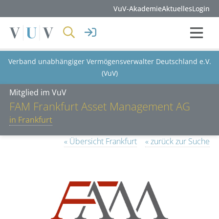
VuV-Akademie
Aktuelles
Login
Verband unabhängiger Vermögensverwalter Deutschland e.V.
(VuV)
Mitglied im VuV
FAM Frankfurt Asset Management AG
in Frankfurt
« Übersicht Frankfurt
« zurück zur Suche