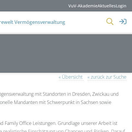
VuV-Akademie
Aktuelles
Login
erewelt Vermögensverwaltung
« Übersicht
« zurück zur Suche
gensverwaltung mit Standorten in Dresden, Zwickau und
tionelle Mandanten mit Schwerpunkt in Sachsen sowie
d Family Office Leistungen. Grundlage unserer Arbeit ist
e realistische Einschätzung von Chancen und Risiken. Darauf