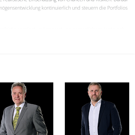
mögensentwicklung kontinuierlich und steuern die Portfolios
gfristig angelegt und geprägt von persönlichem Austausch,
ten. Unser 15-köpfiges Team verbindet langjährige
Diskretion.