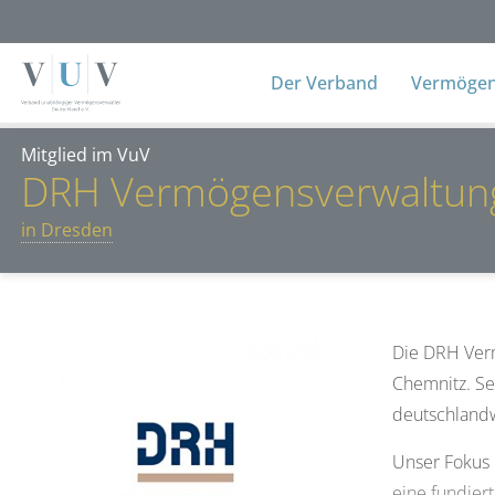
Der Verband
Vermögens
Mitglied im VuV
DRH Vermögensverwaltu
in Dresden
Die DRH Verm
Chemnitz. Se
deutschlandwe
Unser Fokus 
eine fundier