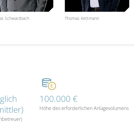
as Schwarzbach
Thomas Kettmann
glich
100.000 €
ttler)
Höhe des erforderlichen Anlagevolumens
nbetreuer)