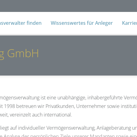
verwalter finden
Wissenswertes für Anleger
Karri
ng GmbH
ögensverwaltung ist eine unabhängige, inhabergeführte Vermö
it 1998 betreuen wir Privatkunden, Unternehmer sowie institu
it, vereinzelt auch international.
liegt auf individueller Vermögensverwaltung, Anlageberatung un
te Analyse der persönlichen Ziele unserer Mandanten sowie ein