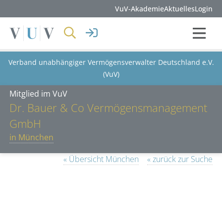
VuV-Akademie
Aktuelles
Login
Verband unabhängiger Vermögensverwalter Deutschland e.V.
(VuV)
Mitglied im VuV
Dr. Bauer & Co Vermögensmanagement
GmbH
in München
« Übersicht München
« zurück zur Suche