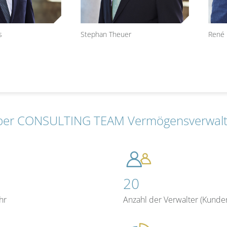
s
Stephan Theuer
René 
ber CONSULTING TEAM Vermögensverwal
20
hr
Anzahl der Verwalter (Kunde