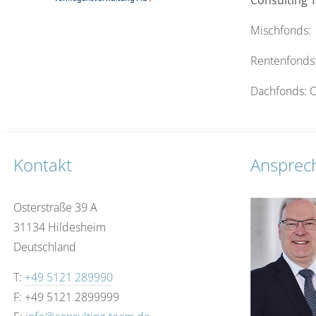
Consulting 
Mischfonds:
Rentenfonds:
Dachfonds: C
Kontakt
Ansprec
Osterstraße 39 A
31134 Hildesheim
Deutschland
T:
+49 5121 289990
F: +49 5121 2899999