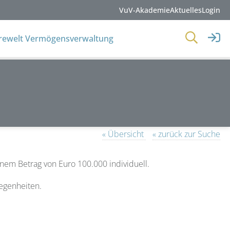
VuV-Akademie
Aktuelles
Login
erewelt Vermögensverwaltung
« Übersicht
« zurück zur Suche
em Betrag von Euro 100.000 individuell.
legenheiten.