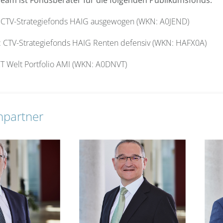
Team ist Fondsberater für die folgenden Publikumsfonds:
 CTV-Strategiefonds HAIG ausgewogen (WKN: A0JEND)
 CTV-Strategiefonds HAIG Renten defensiv (WKN: HAFX0A)
T Welt Portfolio AMI (WKN: A0DNVT)
hpartner