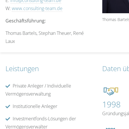
E:
info@consulting-team.de
W:
www.consulting-team.de
Thomas Bartel
Geschäftsführung:
Thomas Bartels, Stephan Theuer, René
Laux
Leistungen
Daten ü
Private Anleger / Individuelle
Vermögensverwaltung
1998
Institutionelle Anleger
Gründungsja
Investmentfonds-Lösungen der
Vermögensverwalter