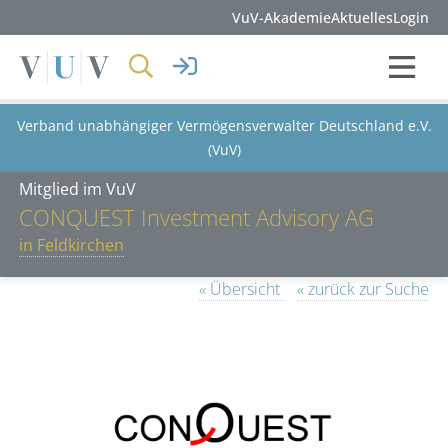
VuV-Akademie
Aktuelles
Login
Verband unabhängiger Vermögensverwalter Deutschland e.V.
(VuV)
Mitglied im VuV
CONQUEST Investment Advisory AG
in Feldkirchen
« Übersicht
« zurück zur Suche