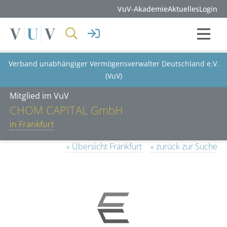
VuV-Akademie
Aktuelles
Login
Verband unabhängiger Vermögensverwalter Deutschland e.V.
(VuV)
Mitglied im VuV
CHOM CAPITAL GmbH
in Frankfurt
« Übersicht Frankfurt
« zurück zur Suche