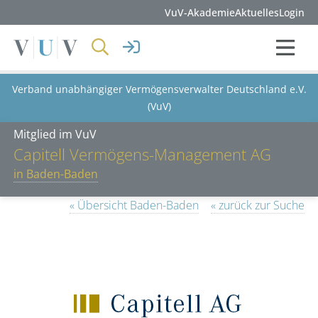
VuV-Akademie
Aktuelles
Login
Verband unabhängiger Vermögensverwalter Deutschland e.V.
(VuV)
Mitglied im VuV
Capitell Vermögens-Management AG
in Baden-Baden
« Übersicht Baden-Baden
« zurück zur Suche