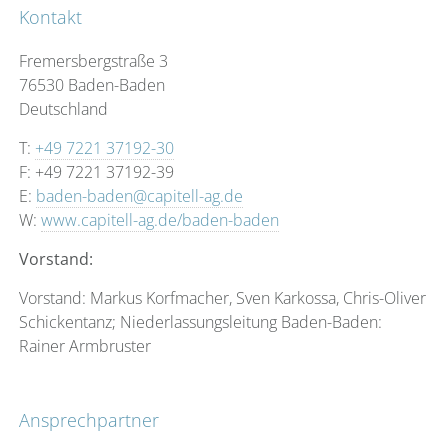
Kontakt
individuelle Beratung aus. Wir legen großen Wert auf
Transparenz und offene Kommunikation, um
Fremersbergstraße 3
sicherzustellen, dass Sie stets über alle wichtigen Aspekte
76530 Baden-Baden
informiert sind. Als Vermögensverwalter in Baden-Baden
Deutschland
kennen wir die regionalen Gegebenheiten und können
unsere Beratung optimal an Ihre Bedürfnisse anpassen.
T:
+49 7221 37192-30
F: +49 7221 37192-39
Wir denken und handeln unternehmerisch und betreuen
E:
baden-baden@capitell-ag.de
Privatkunden sowie deren Stiftungen, Unternehmen und
W:
www.capitell-ag.de/baden-baden
Family Offices. Viele unserer Kunden sind oder waren
selbst Unternehmer und schätzen daher die Gespräche
Vorstand:
auf Augenhöhe.
Vorstand: Markus Korfmacher, Sven Karkossa, Chris-Oliver
Wir freuen uns auf Sie.
Schickentanz; Niederlassungsleitung Baden-Baden:
Rainer Armbruster
Ansprechpartner