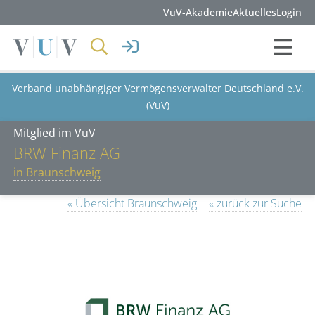
VuV-Akademie
Aktuelles
Login
Verband unabhängiger Vermögensverwalter Deutschland e.V.
(VuV)
Mitglied im VuV
BRW Finanz AG
in Braunschweig
« Übersicht Braunschweig
« zurück zur Suche