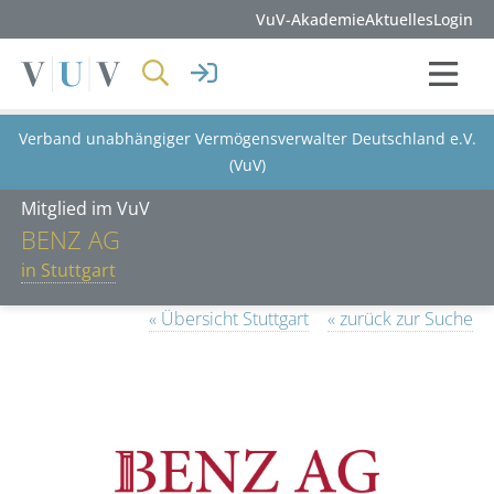
VuV-Akademie
Aktuelles
Login
Verband unabhängiger Vermögensverwalter Deutschland e.V.
(VuV)
Mitglied im VuV
BENZ AG
in Stuttgart
« Übersicht Stuttgart
« zurück zur Suche