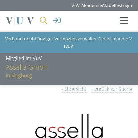
VuV-Akademie
Aktuelles
Login
Verband unabhängiger Vermögensverwalter Deutschland e.V.
(VuV)
Mitglied im VuV
Assella GmbH
in Siegburg
« Übersicht
« zurück zur Suche