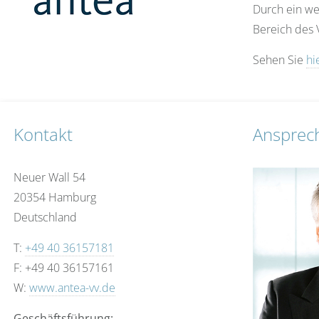
Durch ein we
Bereich des
Sehen Sie
hi
Kontakt
Ansprec
Neuer Wall 54
20354 Hamburg
Deutschland
T:
+49 40 36157181
F: +49 40 36157161
W:
www.antea-vv.de
Geschäftsführung: