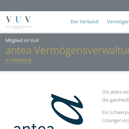
Der Verband
Vermögens
Mitglied im VuV
antea Vermögensverwalt
in Hamburg
Die antea ve
die ganzheitl
Ein Schwerpu
Lösungen era