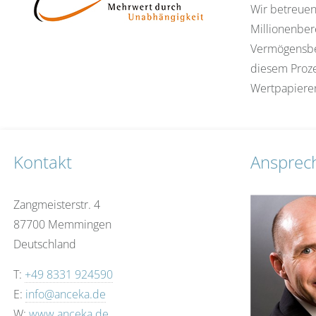
Wir betreuen
Millionenber
Vermögensber
diesem Proze
Wertpapiere
Kontakt
Ansprec
Zangmeisterstr. 4
87700 Memmingen
Deutschland
T:
+49 8331 924590
E:
info@anceka.de
W:
www.anceka.de