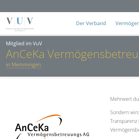
Der Verband
Vermögens
Mitglied im VuV
AnCeKa Vermögensbetreu
in Memmingen
Mehrwert dur
Sondern wird
Transparenz 
Vermögensbe